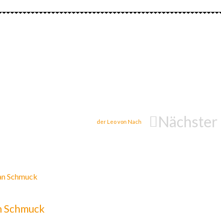
Nächster
der Leo von Nach
n Schmuck