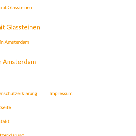
it Glassteinen
n Amsterdam
enschutzerklärung
Impressum
tseite
takt
tzerklärung