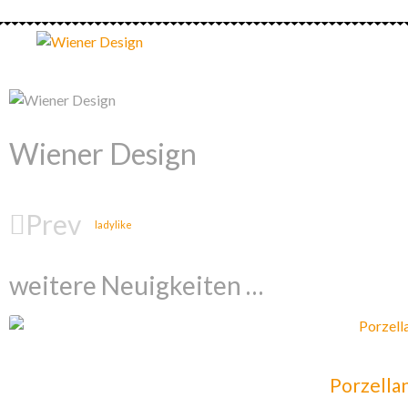
Wiener Design
Prev
ladylike
weitere Neuigkeiten …
Porzella