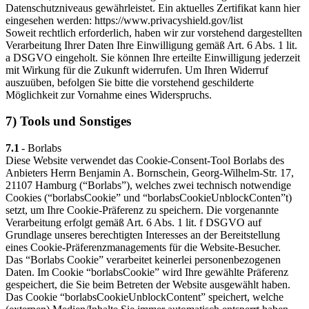
Datenschutzniveaus gewährleistet. Ein aktuelles Zertifikat kann hier
eingesehen werden: https://www.privacyshield.gov/list
Soweit rechtlich erforderlich, haben wir zur vorstehend dargestellten
Verarbeitung Ihrer Daten Ihre Einwilligung gemäß Art. 6 Abs. 1 lit.
a DSGVO eingeholt. Sie können Ihre erteilte Einwilligung jederzeit
mit Wirkung für die Zukunft widerrufen. Um Ihren Widerruf
auszuüben, befolgen Sie bitte die vorstehend geschilderte
Möglichkeit zur Vornahme eines Widerspruchs.
7) Tools und Sonstiges
7.1
- Borlabs
Diese Website verwendet das Cookie-Consent-Tool Borlabs des
Anbieters Herrn Benjamin A. Bornschein, Georg-Wilhelm-Str. 17,
21107 Hamburg (“Borlabs”), welches zwei technisch notwendige
Cookies (“borlabsCookie” und “borlabsCookieUnblockConten”t)
setzt, um Ihre Cookie-Präferenz zu speichern. Die vorgenannte
Verarbeitung erfolgt gemäß Art. 6 Abs. 1 lit. f DSGVO auf
Grundlage unseres berechtigten Interesses an der Bereitstellung
eines Cookie-Präferenzmanagements für die Website-Besucher.
Das “Borlabs Cookie” verarbeitet keinerlei personenbezogenen
Daten. Im Cookie “borlabsCookie” wird Ihre gewählte Präferenz
gespeichert, die Sie beim Betreten der Website ausgewählt haben.
Das Cookie “borlabsCookieUnblockContent” speichert, welche