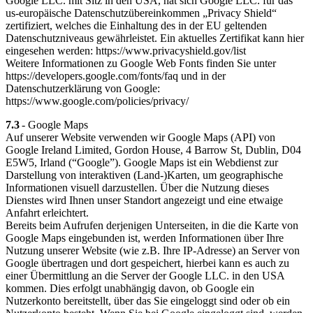
Google LLC. mit Sitz in den USA, hat sich Google LLC. für das
us-europäische Datenschutzübereinkommen „Privacy Shield“
zertifiziert, welches die Einhaltung des in der EU geltenden
Datenschutzniveaus gewährleistet. Ein aktuelles Zertifikat kann hier
eingesehen werden: https://www.privacyshield.gov/list
Weitere Informationen zu Google Web Fonts finden Sie unter
https://developers.google.com/fonts/faq und in der
Datenschutzerklärung von Google:
https://www.google.com/policies/privacy/
7.3
- Google Maps
Auf unserer Website verwenden wir Google Maps (API) von
Google Ireland Limited, Gordon House, 4 Barrow St, Dublin, D04
E5W5, Irland (“Google”). Google Maps ist ein Webdienst zur
Darstellung von interaktiven (Land-)Karten, um geographische
Informationen visuell darzustellen. Über die Nutzung dieses
Dienstes wird Ihnen unser Standort angezeigt und eine etwaige
Anfahrt erleichtert.
Bereits beim Aufrufen derjenigen Unterseiten, in die die Karte von
Google Maps eingebunden ist, werden Informationen über Ihre
Nutzung unserer Website (wie z.B. Ihre IP-Adresse) an Server von
Google übertragen und dort gespeichert, hierbei kann es auch zu
einer Übermittlung an die Server der Google LLC. in den USA
kommen. Dies erfolgt unabhängig davon, ob Google ein
Nutzerkonto bereitstellt, über das Sie eingeloggt sind oder ob ein