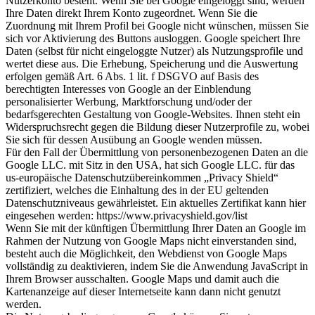
Nutzerkonto besteht. Wenn Sie bei Google eingeloggt sind, werden
Ihre Daten direkt Ihrem Konto zugeordnet. Wenn Sie die
Zuordnung mit Ihrem Profil bei Google nicht wünschen, müssen Sie
sich vor Aktivierung des Buttons ausloggen. Google speichert Ihre
Daten (selbst für nicht eingeloggte Nutzer) als Nutzungsprofile und
wertet diese aus. Die Erhebung, Speicherung und die Auswertung
erfolgen gemäß Art. 6 Abs. 1 lit. f DSGVO auf Basis des
berechtigten Interesses von Google an der Einblendung
personalisierter Werbung, Marktforschung und/oder der
bedarfsgerechten Gestaltung von Google-Websites. Ihnen steht ein
Widerspruchsrecht gegen die Bildung dieser Nutzerprofile zu, wobei
Sie sich für dessen Ausübung an Google wenden müssen.
Für den Fall der Übermittlung von personenbezogenen Daten an die
Google LLC. mit Sitz in den USA, hat sich Google LLC. für das
us-europäische Datenschutzübereinkommen „Privacy Shield“
zertifiziert, welches die Einhaltung des in der EU geltenden
Datenschutzniveaus gewährleistet. Ein aktuelles Zertifikat kann hier
eingesehen werden: https://www.privacyshield.gov/list
Wenn Sie mit der künftigen Übermittlung Ihrer Daten an Google im
Rahmen der Nutzung von Google Maps nicht einverstanden sind,
besteht auch die Möglichkeit, den Webdienst von Google Maps
vollständig zu deaktivieren, indem Sie die Anwendung JavaScript in
Ihrem Browser ausschalten. Google Maps und damit auch die
Kartenanzeige auf dieser Internetseite kann dann nicht genutzt
werden.