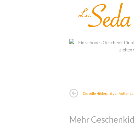
Die edle Hildegard von Volker L
Mehr Geschenkid